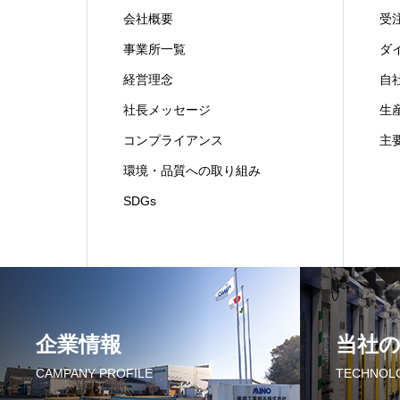
会社概要
受
事業所一覧
ダ
経営理念
自
社長メッセージ
生
コンプライアンス
主
環境・品質への取り組み
SDGs
企業情報
当社
CAMPANY PROFILE
TECHNOL