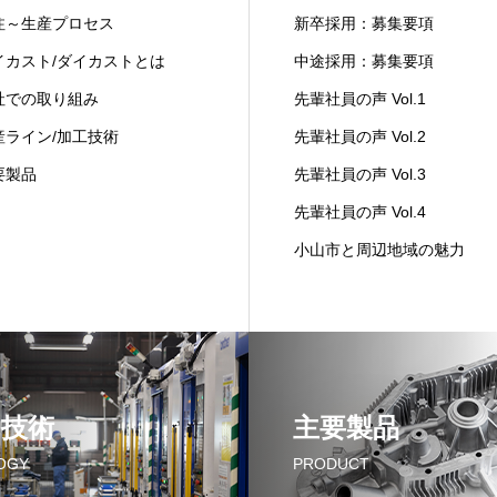
注～生産プロセス
新卒採用：募集要項
イカスト/ダイカストとは
中途採用：募集要項
社での取り組み
先輩社員の声 Vol.1
産ライン/加工技術
先輩社員の声 Vol.2
要製品
先輩社員の声 Vol.3
先輩社員の声 Vol.4
小山市と周辺地域の魅力
の技術
主要製品
OGY
PRODUCT