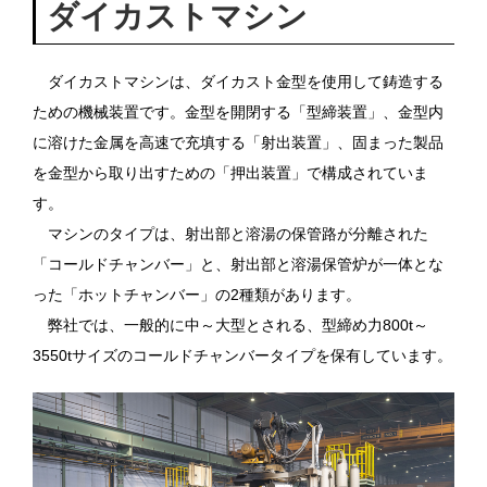
ダイカストマシン
ダイカストマシンは、ダイカスト金型を使用して鋳造する
ための機械装置です。金型を開閉する「型締装置」、金型内
に溶けた金属を高速で充填する「射出装置」、固まった製品
を金型から取り出すための「押出装置」で構成されていま
す。
マシンのタイプは、射出部と溶湯の保管路が分離された
「コールドチャンバー」と、射出部と溶湯保管炉が一体とな
った「ホットチャンバー」の2種類があります。
弊社では、一般的に中～大型とされる、型締め力800t～
3550tサイズのコールドチャンバータイプを保有しています。