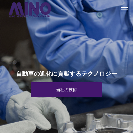
自動車の進化に貢献するテクノロジー
当社の主要製品
先輩社員の声
当社の技術
企業情報
採用情報