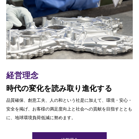
経営理念
コンプライアンス
環境への取り組み
時代の変化を読み取り進化する
信頼をより高めるために
環境方針
品質確保、創意工夫、⼈の和という社是に加えて、環境・安⼼・
美濃工業栃木は、美濃工業栃木の企業価値が認められ、お客様と
私たちは、DC、GDC、砂型部品において環境にやさしいモノづ
安全を掲げ、お客様の満足度向上と社会への貢献を目指すととも
社会からの信頼をより高めるために、法令や会社のルールを一人
くり（鋳造・加工）を目指します。
に、地球環境負荷低減に努めます。
ひとりが遵守し、公正な事業活動の遂行に継続的に取り組みま
す。
環境への取り組み