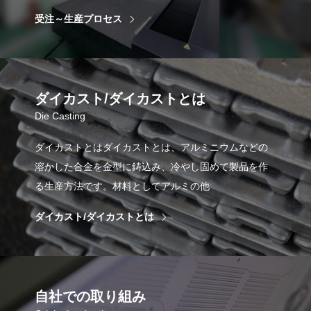
受注～生産プロセス
ダイカスト/ダイカストとは
Die Casting
ダイカストとはダイカストとは、アルミニウムなどの
溶かした合金を金型に鋳込み、冷やし固めて製品を作
る生産方法です。材料としてアルミの他
ダイカスト/ダイカストとは
自社での取り組み