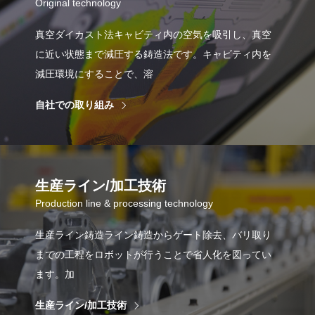
Original technology
真空ダイカスト法キャビティ内の空気を吸引し、真空
に近い状態まで減圧する鋳造法です。キャビティ内を
減圧環境にすることで、溶
自社での取り組み
生産ライン/加工技術
Production line & processing technology
生産ライン鋳造ライン鋳造からゲート除去、バリ取り
までの工程をロボットが行うことで省人化を図ってい
ます。加
生産ライン/加工技術